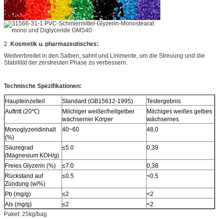
2.
Kosmetik u. pharmazeutisches:
Weitverbreitet in den Salben, sahnt und Linimente, um die Streuung und die
Stabilität der zerstreuten Phase zu verbessern.
Technische Spezifikationen:
Haupteinzelteil
Standard (GB15612-1995)
Testergebnis
Auftritt (20℃)
Milchiger weißer/hellgelber
Milchiges weißes gelbes
wächserner Körper
wächsernes
Monoglyzeridinhalt
40~60
48,0
(%)
Säuregrad
≤5.0
0,39
(Magnesium KOH/g)
Freies Glyzerin (%)
≤7.0
0,38
Rückstand auf
≤0.5
<0.5
Zündung (w/%)
Pb (mg/g)
≤2
<2
Als (mg/g)
≤2
<2
Paket: 25kg/bag