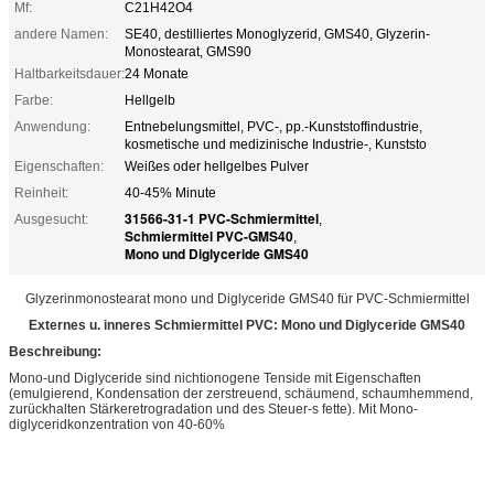
Mf:
C21H42O4
andere Namen:
SE40, destilliertes Monoglyzerid, GMS40, Glyzerin-
Monostearat, GMS90
Haltbarkeitsdauer:
24 Monate
Farbe:
Hellgelb
Anwendung:
Entnebelungsmittel, PVC-, pp.-Kunststoffindustrie,
kosmetische und medizinische Industrie-, Kunststo
Eigenschaften:
Weißes oder hellgelbes Pulver
Reinheit:
40-45% Minute
31566-31-1 PVC-Schmiermittel
Ausgesucht:
,
Schmiermittel PVC-GMS40
,
Mono und Diglyceride GMS40
Glyzerinmonostearat mono und Diglyceride GMS40 für PVC-Schmiermittel
Externes u. inneres Schmiermittel PVC: Mono und Diglyceride GMS40
Beschreibung:
Mono-und Diglyceride sind nichtionogene Tenside mit Eigenschaften
(emulgierend, Kondensation der zerstreuend, schäumend, schaumhemmend,
zurückhalten Stärkeretrogradation und des Steuer-s fette). Mit Mono-
diglyceridkonzentration von 40-60%