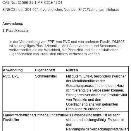
CAS No.: 31566-31-1 MF: C21H42O4
EINECS nein: 204-664-4 vorbildliches Number: E471/Nahrungsmittelgrad
Anwendung:
1. Plastikzusatz:
In der Verarbeitung von EPE, von PVC und von anderem Plastik: DMG95
ist als ungiftiges Plastifiziermittel, Anti-Alternvertreter und Schaummittel
weitverbreitet, die die Weichheit, die Plastizität und die antistatischen
Eigenschaften von Produkten effektiv verbessern können.
Anwendung
Eigenschaft
Nutzen
PVC, EPE
Schmiermittel
Mit gutem, Effekt, besonders zwischen
der Metalloberfläche der
Gestaltungsmaschine und dem Harz
schmierend, die verbessern können,
Strangpressverfahren die Produktivität
von Produkte und den
Oberflächenglanz von geformten
Produkten zu erhöhen
Landwirtschaftlicher
Entnebelungsmittel
Als Entnebelungsmittel ist es sehr
Plastikfilm
sicher und leistungsfähig. Es kann in
den
Nahrungsmittelverpackungsmaterialien