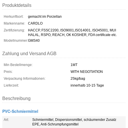
Produktdetails
Herkunftsort:
gemacht im Porzellan
Markenname:
CARDLO
Zertifizierung:
HACCP, FSSC2200, ISO9001,ISO14001, ISO45001, MUI
HALAL, RSPO, REACH, OK KOSHER, FDA certificate etc.
Modellnummer:
GMS40
Zahlung und Versand AGB
Min Bestellmenge:
1MT
Preis:
WITH NEGOTIATION
Verpackung Informationen:
25kg/bag
Lieferzeit:
innerhalb 10-15 Tage
Beschreibung
PVC-Schmiermittel
Art:
Schmiermittel, Dispersionsmittel, schäumender Zusatz
EPE, Anti-Schrumpfungsmittel