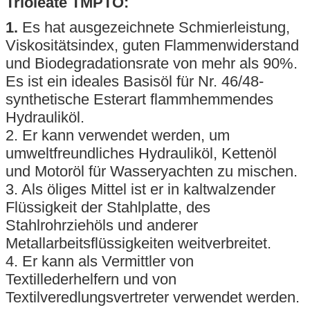
Trioleate TMPTO
:
Hinterlass eine Nachric
1.
Es hat ausgezeichnete Schmierleistung,
Wir rufen Sie bald zurüc
Viskositätsindex, guten Flammenwiderstand
und Biodegradationsrate von mehr als 90%.
Es ist ein ideales Basisöl für Nr. 46/48-
synthetische Esterart flammhemmendes
Hydrauliköl.
2. Er kann verwendet werden, um
umweltfreundliches Hydrauliköl, Kettenöl
und Motoröl für Wasseryachten zu mischen.
3. Als öliges Mittel ist er in kaltwalzender
Flüssigkeit der Stahlplatte, des
Stahlrohrziehöls und anderer
Metallarbeitsflüssigkeiten weitverbreitet.
4. Er kann als Vermittler von
Textillederhelfern und von
EINREICHUNGEN
Textilveredlungsvertreter verwendet werden.