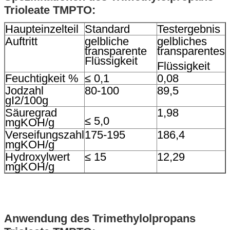
Trioleate TMPTO
:
Haupt
einzelteil
Standard
Testergebnis
Auftritt
gelbliche
gelbliches
transparente
transparentes
Flüssigkeit
Flüssigkeit
Feuchtigkeit %
≤ 0,1
0,08
Jodzahl
80-100
89,5
gI2/100g
Säuregrad
1,98
≤ 5,0
mgKOH/g
Verseifungszahl
175-195
186,4
mgKOH/g
Hydroxylwert
≤ 15
12,29
mgKOH/g
Anwendung
des Trimethylolpropans