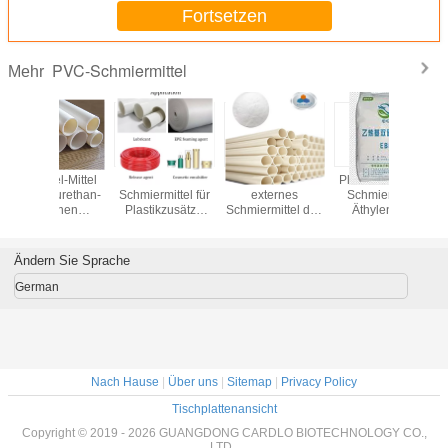
Fortsetzen
PVC-Schmiermittel
Mehr
Externes
Destilliertes
Plastikzusätze u.
Pentaeryt
Schmiermittel für
externes
Schmiermittel
Stear
Plastikzusätze
Schmiermittel des
Äthylen-BIS
STREIC
des PVC-
Glyzerin-
Stearamide EBS
statis
Glyzerin-
Monostearat-
Antizusät
Monostearats
GMS99 für PVC
PVC-HAU
Ändern Sie Sprache
GMS99
PBT 
German
Nach Hause
|
Über uns
|
Sitemap
|
Privacy Policy
Tischplattenansicht
Copyright © 2019 - 2026 GUANGDONG CARDLO BIOTECHNOLOGY CO.,
LTD..