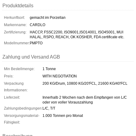
Produktdetails
Herkunftsort:
gemacht im Porzellan
Markenname:
CARDLO
Zertifizierung:
HACCP, FSSC2200, ISO9001,ISO14001, ISO45001, MUI
HALAL, RSPO, REACH, OK KOSHER, FDA certificate etc.
Modellnummer:
PMPTO
Zahlung und Versand AGB
Min Bestellmenge:
1 Tonne
Preis:
WITH NEGOTIATION
Verpackung
200 KG/Drum, 10800 KG/20'FCL, 21600 KG/40'FCL
Informationen:
Lieferzeit:
Innerhalb 2 Wochen nach dem Empfangen von L/C
oder von voller Vorauszahlung
Zahlungsbedingungen:
L/C, T/T
Versorgungsmaterial-
1.000 Tonnen pro Monat
Fähigkeit: