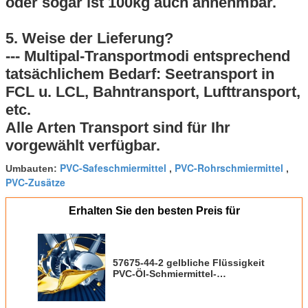
oder sogar ist 100kg auch annehmbar.
5. Weise der Lieferung?
--- Multipal-Transportmodi entsprechend
tatsächlichem Bedarf: Seetransport in
FCL u. LCL, Bahntransport, Lufttransport,
etc.
Alle Arten Transport sind für Ihr
vorgewählt verfügbar.
PVC-Safeschmiermittel
PVC-Rohrschmiermittel
Umbauten:
,
,
PVC-Zusätze
Erhalten Sie den besten Preis für
57675-44-2 gelbliche Flüssigkeit
PVC-Öl-Schmiermittel-
Trimethylolpropan Trioleate
TMPTO