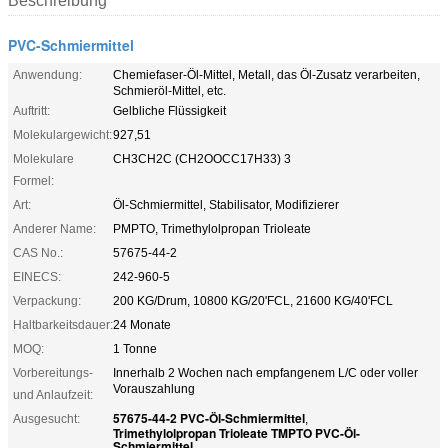
Beschreibung
PVC-Schmiermittel
Anwendung:
Chemiefaser-Öl-Mittel, Metall, das Öl-Zusatz verarbeiten,
Schmieröl-Mittel, etc.
Auftritt:
Gelbliche Flüssigkeit
Molekulargewicht:
927,51
Molekulare
CH3CH2C (CH2OOCC17H33) 3
Formel:
Art:
Öl-Schmiermittel, Stabilisator, Modifizierer
Anderer Name:
PMPTO, Trimethylolpropan Trioleate
CAS No.:
57675-44-2
EINECS:
242-960-5
Verpackung:
200 KG/Drum, 10800 KG/20'FCL, 21600 KG/40'FCL
Haltbarkeitsdauer:
24 Monate
MOQ:
1 Tonne
Vorbereitungs-
Innerhalb 2 Wochen nach empfangenem L/C oder voller
Vorauszahlung
und Anlaufzeit:
57675-44-2 PVC-Öl-Schmiermittel
Ausgesucht:
,
Trimethylolpropan Trioleate TMPTO PVC-Öl-
Schmiermittel