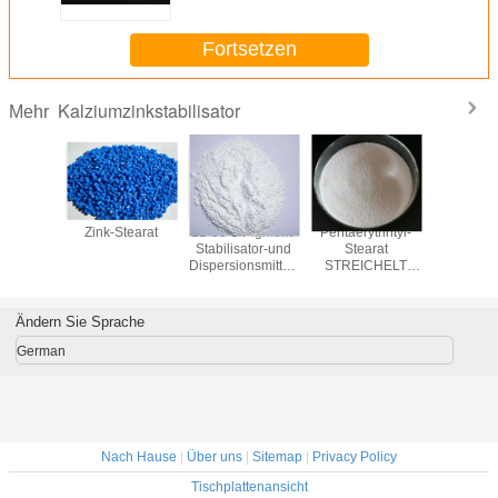
Fortsetzen
Kalziumzinkstabilisator
Mehr
 erhitzen
Zink-Stearat
11-30-5 Pigment-
Pentaerythrityl-
Zink-Ste
thritol-
Stabilisator-und
Stearat
Rohstoff f
arat
Dispersionsmittel-
STREICHELT
Stabilisa
TIERE
Äthylen-BIS
Tetraester
Salz 
isator-
Stearamide EBS
innerhalb
Stearin
rmittel
pentaerythrityl
verzin
Ändern Sie Sprache
China-Fabrik
German
Nach Hause
|
Über uns
|
Sitemap
|
Privacy Policy
Tischplattenansicht