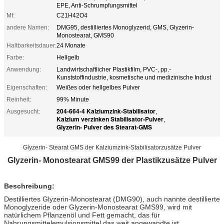
EPE, Anti-Schrumpfungsmittel
Mf:
C21H42O4
andere Namen:
DMG95, destilliertes Monoglyzerid, GMS, Glyzerin-
Monostearat, GMS90
Haltbarkeitsdauer:
24 Monate
Farbe:
Hellgelb
Anwendung:
Landwirtschaftlicher Plastikfilm, PVC-, pp.-
Kunststoffindustrie, kosmetische und medizinische Indust
Eigenschaften:
Weißes oder hellgelbes Pulver
Reinheit:
99% Minute
204-664-4 Kalziumzink-Stabilisator
Ausgesucht:
,
Kalzium verzinken Stabilisator-Pulver
,
Glyzerin- Pulver des Stearat-GMS
Glyzerin- Stearat GMS der Kalziumzink-Stabilisatorzusätze Pulver
Glyzerin- Monostearat GMS99 der Plastikzusätze Pulver
Beschreibung:
Destilliertes Glyzerin-Monostearat (DMG90), auch nannte destillierte
Monoglyzeride oder Glyzerin-Monostearat GMS99, wird mit
natürlichem Pflanzenöl und Fett gemacht, das für
Nahrungsmittelemulsionsmittel das weit angewandte ist.