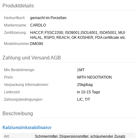
Produktdetails
Herkunftsort:
gemacht im Porzellan
Markenname:
CARDLO
Zertifizierung:
HACCP, FSSC2200, ISO9001,ISO14001, ISO45001, MUI
HALAL, RSPO, REACH, OK KOSHER, FDA certificate etc.
Modellnummer:
DMG90
Zahlung und Versand AGB
Min Bestellmenge:
1MT
Preis:
WITH NEGOTIATION
Verpackung Informationen:
25kg/bag
Lieferzeit:
in 10-15 Tage
Zahlungsbedingungen:
L/C, T/T
Beschreibung
Kalziumzinkstabilisator
Art:
Schmiermittel, Dispersionsmittel, schäumender Zusatz