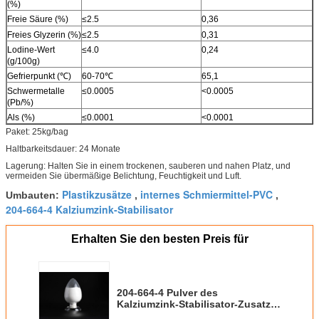
(%)
Freie Säure (%)
≤2.5
0,36
Freies Glyzerin (%)
≤2.5
0,31
Lodine-Wert
≤4.0
0,24
(g/100g)
Gefrierpunkt (℃)
60-70℃
65,1
Schwermetalle
≤0.0005
<0.0005
(Pb/%)
Als (%)
≤0.0001
<0.0001
Paket: 25kg/bag
Haltbarkeitsdauer: 24 Monate
Lagerung: Halten Sie in einem trockenen, sauberen und nahen Platz, und
vermeiden Sie übermäßige Belichtung, Feuchtigkeit und Luft.
Plastikzusätze
internes Schmiermittel-PVC
Umbauten:
,
,
204-664-4 Kalziumzink-Stabilisator
Erhalten Sie den besten Preis für
204-664-4 Pulver des
Kalziumzink-Stabilisator-Zusatz-
Glyzerin- Stearat-GMS