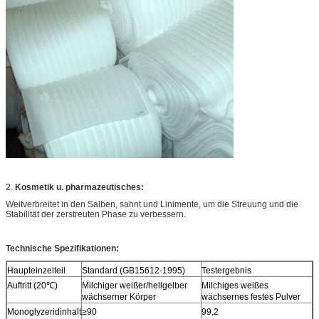
2.
Kosmetik u. pharmazeutisches:
Weitverbreitet in den Salben, sahnt und Linimente, um die Streuung und die
Stabilität der zerstreuten Phase zu verbessern.
Technische Spezifikationen:
Haupteinzelteil
Standard (GB15612-1995)
Testergebnis
Auftritt (20℃)
Milchiger weißer/hellgelber
Milchiges weißes
wächserner Körper
wächsernes festes Pulver
Monoglyzeridinhalt
≥90
99,2