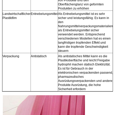
von Produkte und den
Oberflächenglanz von geformten
Produkten zu erhöhen
Landwirtschaftlicher
Entnebelungsmittel
Als Entnebelungsmittel ist es sehr
Plastikfilm
sicher und leistungsfähig. Es kann in
den
Nahrungsmittelverpackungsmaterialien
als Entnebelungsmittel sicher
verwendet werden. Entsprechend
verschiedenen Modellen hat es einen
langfristigen tropfenden Effekt und
kann die tropfende Geschwindigkeit
steuern
Verpackung
Antistatisch
Als antistatisches Mittel kann es die
Plastikoberfläche und leicht Freigabe
hydrophil machen statisch Elektrizität.
Es ist für Gebrauch in der
elektronischen verpackenden passend,
pharmazeutisches
Ausrüstungsverpackenden und andere
Produkte Ausrüstung, die hohe
Sicherheit erfordern