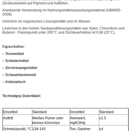
Zerstreubarkeit auf Pigment und Auffüllen.
Anerkannte Verwendung im Nahrungsmittelverpackungsmaterial (GB9685-
2008).
Unlöslich im organischen Lösungsmittel und im Wasser.
Lösliches in den hohen Siedepunktlösungsmitteln wie Xylen, Chloroform und
Butanol-. Flammpunkt unter 285°C und Dichteverhältnis ist 0,98 (25°C).
Eigenschaften:
– Trennmittel
– Schmiermittel
– Zerstreuungsmittel
– Schaumhemmend
– Antistatisch
Technolgoy-Datenblatt:
Einzelteil
Standard
Einzelteil
Standard
Auftritt
Weißes Pulver oder
Aminwert,
≤2.5
kleines Körnchen
mgKOH/g
Schmelzpunkt, °C
138-145
Ton, Gardner
≤4