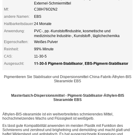
Externel-Schmiermittel
Mf:
C38H76O2N2
andere Namen:
EBS
Haltbarkeitsdauer:
24 Monate
Anwendung:
PVC-, pp.-Kunststoffindustrie, kosmetische und
medizinische Industrie-, Kunststoff-, täglichechemika
Eigenschaften:
Weißes Pulver
Reinheit:
99% Minute
CAS:
11-30-5
11-30-5 Pigment-Stabilisator
EBS-Pigment-Stabilisator
Ausgesucht:
,
Pigmentieren Sie Stabilisator-und Dispersionsmittel-China-Fabrik-Äthylen-BIS
Stearamide EBS
Masterbatch-Dispersionsmittel - Pigment-Stabilisator-Äthylen-BIS
Stearamide EBS
Äthylen-BIS-stearamide ist ein weitverbreitetes schmierendes Mittel,
hochschmelzendes Wachs und Flüssigkeit ist weiß/gelb.
Es lässt gute Kompatibilität anwenden im meisten Plastik mit Funktion des
Schmierens und zerstreut und brighetning und demolding und macht glatt und
haftet Widerstand und antistatisch. Es hat ausgezeichnete Koppelung und