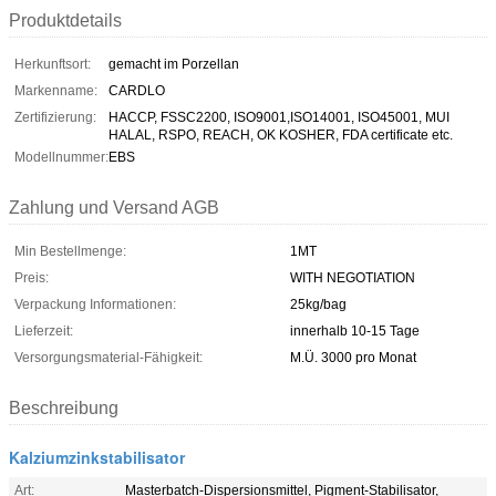
Produktdetails
Herkunftsort:
gemacht im Porzellan
Markenname:
CARDLO
Zertifizierung:
HACCP, FSSC2200, ISO9001,ISO14001, ISO45001, MUI
HALAL, RSPO, REACH, OK KOSHER, FDA certificate etc.
Modellnummer:
EBS
Zahlung und Versand AGB
Min Bestellmenge:
1MT
Preis:
WITH NEGOTIATION
Verpackung Informationen:
25kg/bag
Lieferzeit:
innerhalb 10-15 Tage
Versorgungsmaterial-Fähigkeit:
M.Ü. 3000 pro Monat
Beschreibung
Kalziumzinkstabilisator
Art:
Masterbatch-Dispersionsmittel, Pigment-Stabilisator,