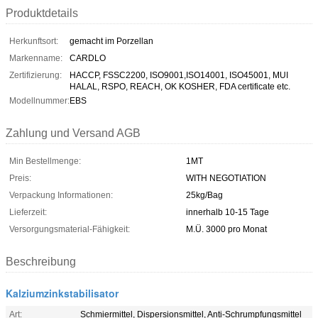
Produktdetails
Herkunftsort:
gemacht im Porzellan
Markenname:
CARDLO
Zertifizierung:
HACCP, FSSC2200, ISO9001,ISO14001, ISO45001, MUI
HALAL, RSPO, REACH, OK KOSHER, FDA certificate etc.
Modellnummer:
EBS
Zahlung und Versand AGB
Min Bestellmenge:
1MT
Preis:
WITH NEGOTIATION
Verpackung Informationen:
25kg/Bag
Lieferzeit:
innerhalb 10-15 Tage
Versorgungsmaterial-Fähigkeit:
M.Ü. 3000 pro Monat
Beschreibung
Kalziumzinkstabilisator
Art:
Schmiermittel, Dispersionsmittel, Anti-Schrumpfungsmittel