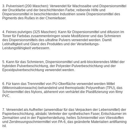
3. Pulverisiert (200 Maschen): Verwendet für Wachssalbe und Dispersionsmittel
der Druckfarbe und der beschichtenden Farbe; reibende Hilfe und
Dispersionsmittel in beschichtenden Industrien sowie Dispersionsmittel des
Pigments des Rußes in der Chemiefaser.
4. Feines pulvriges (325 Maschen): Kann für Dispersionsmittel und difusion im
Toner für Farbdas zusammenbringen sowie Modifizierer und das Schmieren
des Dispersionsmittels des ultrafine Pulvers verwendet werden. Damit
Lebhaftigkeit und Glanz des Produktes und der Verarbeitungs-
Leistungsfähigkeit verbessern.
5. Kann für das Schmieren, Dispersionsmittel und anti-blockierendes Mittel der
hybriden Pulverbeschichtung, der Polyester-Pulverbeschichtung und der
Epoxidpulverbeschichtung verwendet werden.
6. Für kann das Trennmittel von PU-Oberfläche verwendet werden Mittel
(Mikronisationswachs) behandelnd und themoplastic Polyurethan (TPU), das
Schmiermittel des Nylons, abherent von verhärtet die Plastifizierung von filmy
PVC.
7. Verwendet als Aufheller (anwendbar für das Verpacken der Lebensmittel) der
Papierbeschichtung, atistatic Vertreter der synthetischen Faser, Entschäumer im
Zermahlen und in der Papierherstellung, helles Schmiermittel von Vliesstoffen
und Zerstreuungsschmiermittel von PA-6, das geänderte Materialien antiflaming
ist.