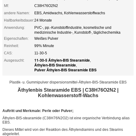
Mf:
C38H76O2N2
andere Namen:
EBS, Amidwachs, Kohlenwasserstoffwachs
Haltbarkeitsdauer:
24 Monate
Anwendung:
PVC-, pp.-Kunststoffindustrie, kosmetische und
medizinische Industrie-, Kunststoff-, täglichechemika
Eigenschaften:
Weißes Pulver
Reinheit:
99% Minute
CAS:
11-30-5
11-30-5 Äthylen-BIS Stearamide
Ausgesucht:
,
Äthylen-BIS Stearamide
,
Pulver Äthylen-BIS Stearamide EBS
Plastik- u. Gummipulver dispersionsmittel-Äthylen-BIS-Stearamide EBS
Äthylenbis Stearamide EBS | C38H76O2N2 |
Kohlenwasserstoff-Wachs
Auftritt und Merkmale: Perle oder Pulver;
Äthylen-BIS-stearamide (C38H76N2O2) ist eine organische Verbindung alias
EBS.
Dieses Mittel wird von der Reaktion des Äthylendiamins und des Stearins
abgeleitet.