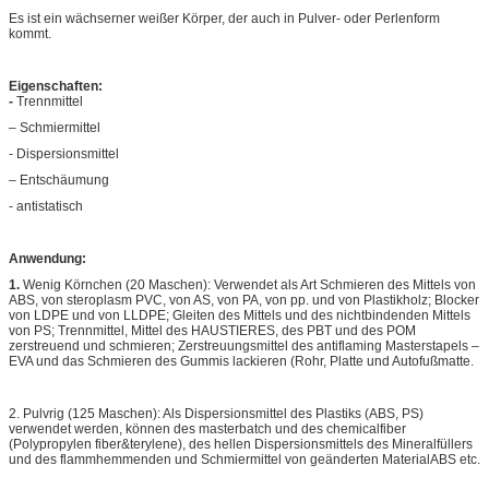
Es ist ein wächserner weißer Körper, der auch in Pulver- oder Perlenform
kommt.
Eigenschaften:
-
Trennmittel
– Schmiermittel
- Dispersionsmittel
– Entschäumung
- antistatisch
Anwendung:
1.
Wenig Körnchen (20 Maschen): Verwendet als Art Schmieren des Mittels von
ABS, von steroplasm PVC, von AS, von PA, von pp. und von Plastikholz; Blocker
von LDPE und von LLDPE; Gleiten des Mittels und des nichtbindenden Mittels
von PS; Trennmittel, Mittel des HAUSTIERES, des PBT und des POM
zerstreuend und schmieren; Zerstreuungsmittel des antiflaming Masterstapels –
EVA und das Schmieren des Gummis lackieren (Rohr, Platte und Autofußmatte.
2. Pulvrig (125 Maschen): Als Dispersionsmittel des Plastiks (ABS, PS)
verwendet werden, können des masterbatch und des chemicalfiber
(Polypropylen fiber&terylene), des hellen Dispersionsmittels des Mineralfüllers
und des flammhemmenden und Schmiermittel von geänderten MaterialABS etc.