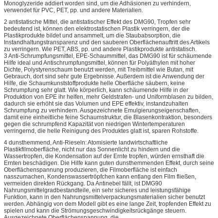
Monoglyzeride addiert worden sind, um die Adhäsionen zu verhindern,
verwendet für PVC, PET, pp. und andere Materialien.
2 antistatische Mittel, die antistatischer Effekt des DMG90, Tropfen sehr
bedeutend ist, können den elektrostatischen Plastik verringern, der die
Plastikprodukte bildet und ansammelt, um die Staubabsorption, die
Instandhaltungstransparenz und den sauberen Oberflächenauftritt des Artikels
zu verringern. Wie PET, ABS, pp. und andere Plastikprodukte antistatisch.
3 Anti-Schrumpfungsmittel, EPE-Schaummittel, das DMG90 ist für schäumende
Hilfe ideal und Antischrumpfungsmittel, können für Polyäthylen mit hoher
Dichte, Polystyrenschaum benutzt werden, mit Treibmittel wie Butan, mit
Gebrauch, dort sind sehr gute Ergebnisse. Außerdem ist die Anwendung der
Hilfe, die Schaumkunststoffprodukte helle Oberfläche säubern, keine
Schrumpfung sehr glatt. Wie körperlich, kann schäumende Hilfe in der
Produktion von EPE ihr helfen, mehr Geldstrafen- und Uniformblasen zu bilden,
dadurch sie erhöht sie das Volumen und EPE effektiv, instandzuhalten
Schrumpfung zu verhindern. Ausgezeichnete Emulgierungseigenschaften,
damit eine einheitliche feine Schaumstruktur, die Blasenkontraktion, besonders
gegen die schrumpfend Kapazität von niedrigen Wintertemperaturen
verringernd, die helle Reinigung des Produktes glatt ist, sparen Rohstoffe.
4 dunsthemmend, Anti-Rieseln: Atomisierte landwirtschaftliche
Plastikfilmoberfläche, nicht nur das Sonnenlicht zu hindern und die
Wassertropfen, die Kondensation auf der Ernte tropfen, würden ernsthaft die
Ernten beschädigen. Die Hilfe kann guten dunsthemmenden Effekt, durch seine
Oberflächenspannung produzieren, die Filmoberfläche ist einfach
nasszumachen, Kondenswassertröpfchen kann entlang den Film fließen,
vermeiden direkten Rückgang. Da Antinebel fällt, ist DMG90
Nahrungsmittelgradbestandteile, ein sehr sicheres und leistungsfähige
Funktion, kann in den Nahrungsmittelverpackungsmaterialien sicher benutzt
werden. Abhängig von dem Modell gibt es eine lange Zeit, tropfenden Effekt zu
spielen und kann die Strömungsgeschwindigkeitsrückgänge steuern.
Ausgezeichnete Oberflächenspannung, die