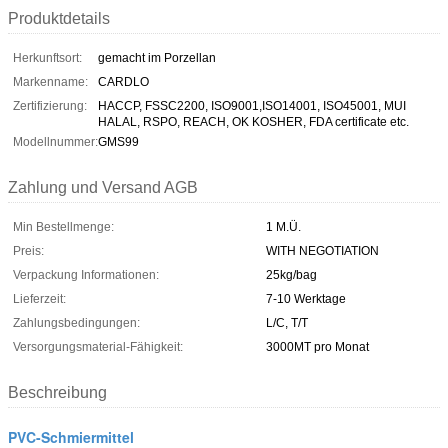
Produktdetails
Herkunftsort:
gemacht im Porzellan
Markenname:
CARDLO
Zertifizierung:
HACCP, FSSC2200, ISO9001,ISO14001, ISO45001, MUI
HALAL, RSPO, REACH, OK KOSHER, FDA certificate etc.
Modellnummer:
GMS99
Zahlung und Versand AGB
Min Bestellmenge:
1 M.Ü.
Preis:
WITH NEGOTIATION
Verpackung Informationen:
25kg/bag
Lieferzeit:
7-10 Werktage
Zahlungsbedingungen:
L/C, T/T
Versorgungsmaterial-Fähigkeit:
3000MT pro Monat
Beschreibung
PVC-Schmiermittel