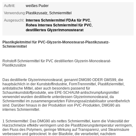
Auftritt:
weißes Puder
Verwendung:
Plastikzusatz, Schmiermittel
Internes Schmiermittel FDAs für PVC
Ausgesucht:
,
Rohes internes Schmiermittel für PVC
,
destilliertes Glyzerinmonostearat
Plastikgleitmittel für PVC-Glyzerin-Monostearat-Plastikzusatz-
Schmiermittel
Rohstoff-Schmiermittel für PVC destillierten Glyzerin-Monostearat-
Plastikzusätze
Das destillierte Glyzerinmonostearat, genannt DMG90 ODER GMS99, die
hauptsächlich in der Kunststoffindustrie, FormTrennmittel, Plastifiziermittel,
antistatische Mittel, aber auch besonders passend für
Schaumkunststoffprodukte, wie EPE-SCHAUM-antischrumpfungsmittel
verwendet wurden destillierte unterdessen Glyzerinmonostearat, da
Schmiermittel im zusammengesetzten Führungssalzstabilisator unentbehrlich
sind. Darüber hinaus in der Produktion von PVC-Produkten, DMG90 als
internes Schmiermittel.
1 Schmiermittel: Das DMG90 als nettes Schmiermittel, kann die Viskosität der
Harzschmelze effektiv verringern und die Plastifizierungstemperatur verringern,
den Fluss des Polymers, geringe Wirkung auf Transparenz, und Stearinsäure
verbessern und getrocknet. In der Blasfolie, die verarbeitet, nachdem