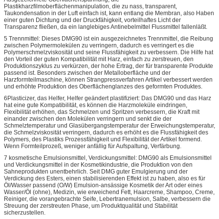
Plastikharzfilmoberflächenmanipulation, die zu nass, transparent,
Taukondensation in der Luft einfach ist, kann entlang die Membran, also Haben
einer guten Dichtung und der Druckfähigkeit, vorteilhaftes Licht der
Transparenz fließen, da ein langlebiges Antinebelmittel Flussmittel fallenläßt.
5 Trennmittel: Dieses DMG90 ist ein ausgezeichnetes Trennmittel, die Reibung
zwischen Polymermolekülen zu verringern, dadurch es verringert es die
Polymerschmelzviskosität und seine Flussfähigkeit zu verbessern. Die Hilfe hat
den Vorteil der guten Kompatibilität mit Harz, einfach zu zerstreuen, den
Produktionszyklus zu verkürzen, der hohe Ertrag, der für transparente Produkte
passend ist. Besonders zwischen der Metalloberfläche und der
Harzformteilmaschine, können Strangpressverfahren Artikel verbessert werden
und erhöhte Produktion des Oberflächenglanzes des geformten Produktes.
6Plasticizer, das Helfer, Helfer geändert plastifiziert: Das DMG90 und das Harz
hat eine gute Kompatibilität, es können die Harzmoleküle eindringen,
Flexibilität erhöhen, das Schmelzen und Spritzen verbessern, die Kraft mit
einander zwischen den Molekülen verringern und senkt die der
Schmelztemperatur und Glasübergangstemperatur der Erweichungstemperatur,
die Schmelzviskosität verringern, dadurch es erhöht es die Flussfähigkeit des
Polymers, des Plastiks Prozessfähigkeit und Flexibilität der Artikel formend.
Wenn Formteilprozeß, weniger anfällig für Aufspaltung, Verfärbung.
7 kosmetische Emulsionsmittel, Verdickungsmittel: DMG90 als Emulsionsmittel
und Verdickungsmittel in der Kosmetikindustrie, die Produktion von den
Sahneprodukten unentbehrlich. Seit DMG guter Emulgierung und der
Verdickung des Esters, einen stabilisierenden Effekt ist zu haben, also es für
Öl/Wasser passend (O/W) Emulsion-ansässige Kosmetik der Art oder eines
Wasser/Öl (ohne), Medizin, wie erweichend Fett, Haarcreme, Shampoo, Creme,
Reiniger, die vorangebrachte Seife, Lebertranemulsion, Salbe, verbessern die
Streuung der zerstreuten Phase, um Produktqualität und Stabilität
sicherzustellen.