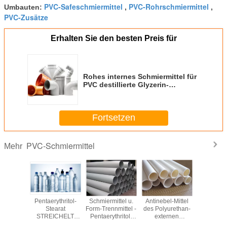
PVC-Safeschmiermittel
PVC-Rohrschmiermittel
Umbauten:
,
,
PVC-Zusätze
Erhalten Sie den besten Preis für
Rohes internes Schmiermittel für
PVC destillierte Glyzerin-
Monostearat
Fortsetzen
PVC-Schmiermittel
Mehr
usätze u.
Pentaerythritol-
Schmiermittel u.
Antinebel-Mittel
Exter
rmittel
Stearat
Form-Trennmittel -
des Polyurethan-
Schmiermit
en-BIS
STREICHELT
Pentaerythritol-
externen
Plastikz
ide EBS
statische
Stearat
Schmiermittels für
des P