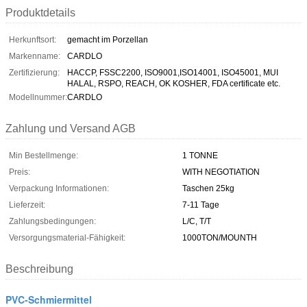
Produktdetails
Herkunftsort:
gemacht im Porzellan
Markenname:
CARDLO
Zertifizierung:
HACCP, FSSC2200, ISO9001,ISO14001, ISO45001, MUI
HALAL, RSPO, REACH, OK KOSHER, FDA certificate etc.
Modellnummer:
CARDLO
Zahlung und Versand AGB
Min Bestellmenge:
1 TONNE
Preis:
WITH NEGOTIATION
Verpackung Informationen:
Taschen 25kg
Lieferzeit:
7-11 Tage
Zahlungsbedingungen:
L/C, T/T
Versorgungsmaterial-Fähigkeit:
1000TON/MOUNTH
Beschreibung
PVC-Schmiermittel