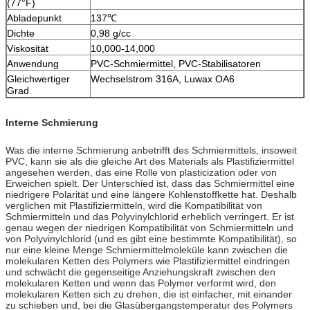
(77°F)
Abladepunkt
137℃
Dichte
0,98 g/cc
Viskosität
10,000-14,000
Anwendung
PVC-Schmiermittel, PVC-Stabilisatoren
Gleichwertiger
Wechselstrom 316A, Luwax OA6
Grad
Interne Schmierung
Was die interne Schmierung anbetrifft des Schmiermittels, insoweit
PVC, kann sie als die gleiche Art des Materials als Plastifiziermittel
angesehen werden, das eine Rolle von plasticization oder von
Erweichen spielt. Der Unterschied ist, dass das Schmiermittel eine
niedrigere Polarität und eine längere Kohlenstoffkette hat. Deshalb
verglichen mit Plastifiziermitteln, wird die Kompatibilität von
Schmiermitteln und das Polyvinylchlorid erheblich verringert. Er ist
genau wegen der niedrigen Kompatibilität von Schmiermitteln und
von Polyvinylchlorid (und es gibt eine bestimmte Kompatibilität), so
nur eine kleine Menge Schmiermittelmoleküle kann zwischen die
molekularen Ketten des Polymers wie Plastifiziermittel eindringen
und schwächt die gegenseitige Anziehungskraft zwischen den
molekularen Ketten und wenn das Polymer verformt wird, den
molekularen Ketten sich zu drehen, die ist einfacher, mit einander
zu schieben und, bei die Glasübergangstemperatur des Polymers