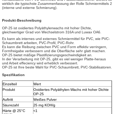
wirklich die typischste Zusammenfassung der Rolle Schmiermittels 2
(interne und externe Schmierung).
Produkt-Beschreibung
OP-25 ist oxidiertes Polyäthylenwachs mit hoher Dichte,
gleichwertiger Grad von Wechselstrom 316A und Luwax OA6.
Es kann als internes und externes Schmiermittel für PVC, wie PVC-
Schaumbrett arbeiten, PVC-Profil, PVC-Rohr.
Es kann die Reibung zwischen PVC und Form effektiv verringern,
Formfreigabe verbessern und die Oberfläche sehr glatt machen.
OP-25 bietet mäßige Plastifizierungsgeschwindigkeit an.
In der Verarbeitung mit OP-25, gibt es viel weniger Platte-heraus
und Arbeit effeciency wird erheblich verbessert.
OP-25 ist Ihre beste Wahl für PVC-Schaumbrett, PVC-Stabilisatoren.
Spezifikation
Einzelteil
Wert
Produkt
Oxidiertes Polyäthylen-Wachs mit hoher Dichte
OP-25
Auftritt
Weißes Pulver
Säurezahl
25 mg KOH/g
Härte @ 25°C
<1