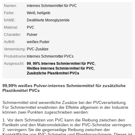
Namen:
internes Schmiermittel für PVC
Farbe:
Weiß, hellgelb
NAME:
Destillierte Monoglyzeride
Material:
PVC
Charakter:
Pulver
Auftritt:
weißes Puder
Verwendung:
PVC-Zusätze
Produktname:
Internes Schmiermittel PVCs
99
99% Internes Schmiermittel für PVC
Ausgesucht:
,
,
Weißes internes Schmiermittel für PVC
,
Zusätzliche Plastikmittel PVCs
99,99% weißes Pulver-internes Schmiermittel für zusätzliche
Plastikmittel PVCs
Schmiermittel sind wesentliche Zusätze bei der PVCverarbeitung.
Für Schmiermittel erwähnten die Effekte allgemein in der Industrie
können zwei Punkten zugeschrieben werden:
1. Vor dem Schmelzen von PVC kann die Reibung zwischen den
Partikeln und den Makromolekülen in der PVC-Schmelze verringern.
2. verringern Sie die gegenseitige Reibung zwischen der
Kontaktfläche von PVC-Schmelze und Plastikmaschinerie. Dieses ist