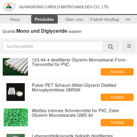
GUANGDONG CARDLO BIOTECHNOLOGY CO., LTD.
Haus
Produkte
Über uns
Fabrik-Ausflug
>>
Mono und Diglyceride
Qualität
supplier.
123-94-4 destillierte Glyzerin-Monostearat-Form-
Trennmittel für PVC
Kontakt
Pulver PET Schaum-Mittel-Glyzerin Distilled
Monoglyceridess GMS99
Kontakt
Weißes internes Schmiermittel für PVC, Ester
Glyzerin Monostearate GMS 40
Kontakt
Lebensmittelkosmetik hellgelb destilliertes