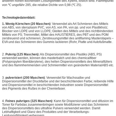
anderen hohen kochenden Lösungsmittel des Xylens, löslich sind. Flammpunkt
von ℃ ungefähr 285, die relative Dichte von 0,98 (℃ 25).
Technologiedatenblatt:
1. Wenig Körnchen (20 Maschen)
: Verwendet als Art Schmieren des Mittels
von ABS, von steroplasm PVC, von AS, von PA, von pp. und von Plastikholz;
Blocker von LDPE und von LLDPE; Gleiten des Mittels und des nichtbindenden
Mittels von PS; Trennmittel, Mittel des HAUSTIERES, des PBT und des POM
zerstreuend und schmieren; Zerstreuungsmittel des antiflaming Masterstapels –
EVA und das Schmieren des Gummis lackieren (Rohr, Platte und Autofußmatte.
2.
Pulvrig (125 Maschen):
Als Dispersionsmittel des Plastiks (ABS, PS)
verwendet werden, können des masterbatch und des chemicalfiber
(Polypropylen fiber&terylene), des hellen Dispersionsmittels des Mineralfüllers
und des flammhemmenden und Schmiermittel von geänderten MaterialABS etc.
3.
pulverisiert (200 Maschen)
: Verwendet für Wachssalbe und
Dispersionsmittel der Druckfarbe und der beschichtenden Farbe; reibende Hilfe
und Dispersionsmittel in beschichtenden Industrien sowie Dispersionsmittel
des Pigments des Rußes in der Chemiefaser.
4.
Feines pulvriges (325 Maschen)
: Kann für Dispersionsmittel und difusion im
Toner für Farbdas zusammenbringen sowie Modifizierer und das Schmieren
des Dispersionsmittels des ultrafine Pulvers verwendet werden. Damit
Lebhaftigkeit und Glanz des Produktes und der Verarbeitungs-
Leistungsfähigkeit verbessern.