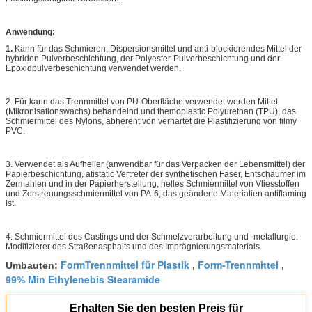
Anwendung:
1.
Kann für das Schmieren, Dispersionsmittel und anti-blockierendes Mittel der
hybriden Pulverbeschichtung, der Polyester-Pulverbeschichtung und der
Epoxidpulverbeschichtung verwendet werden.
2. Für kann das Trennmittel von PU-Oberfläche verwendet werden Mittel
(Mikronisationswachs) behandelnd und themoplastic Polyurethan (TPU), das
Schmiermittel des Nylons, abherent von verhärtet die Plastifizierung von filmy
PVC.
3. Verwendet als Aufheller (anwendbar für das Verpacken der Lebensmittel) der
Papierbeschichtung, atistatic Vertreter der synthetischen Faser, Entschäumer im
Zermahlen und in der Papierherstellung, helles Schmiermittel von Vliesstoffen
und Zerstreuungsschmiermittel von PA-6, das geänderte Materialien antiflaming
ist.
4. Schmiermittel des Castings und der Schmelzverarbeitung und -metallurgie.
Modifizierer des Straßenasphalts und des Imprägnierungsmaterials.
FormTrennmittel für Plastik
Form-Trennmittel
Umbauten:
,
,
99% Min Ethylenebis Stearamide
Erhalten Sie den besten Preis für