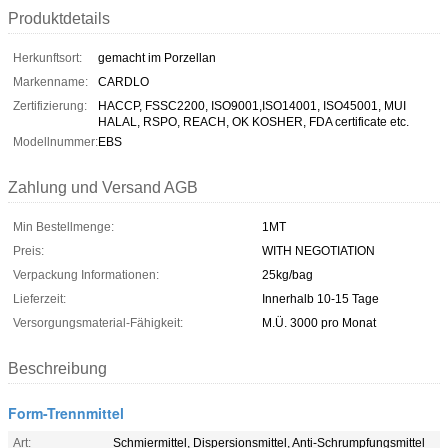
Produktdetails
Herkunftsort:
gemacht im Porzellan
Markenname:
CARDLO
Zertifizierung:
HACCP, FSSC2200, ISO9001,ISO14001, ISO45001, MUI
HALAL, RSPO, REACH, OK KOSHER, FDA certificate etc.
Modellnummer:
EBS
Zahlung und Versand AGB
Min Bestellmenge:
1MT
Preis:
WITH NEGOTIATION
Verpackung Informationen:
25kg/bag
Lieferzeit:
Innerhalb 10-15 Tage
Versorgungsmaterial-Fähigkeit:
M.Ü. 3000 pro Monat
Beschreibung
Form-Trennmittel
Art:
Schmiermittel, Dispersionsmittel, Anti-Schrumpfungsmittel