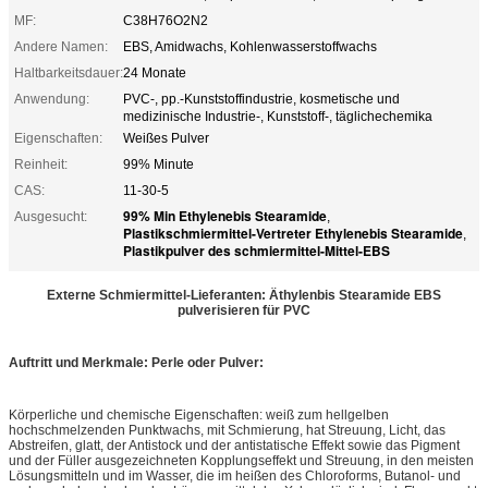
MF:
C38H76O2N2
Andere Namen:
EBS, Amidwachs, Kohlenwasserstoffwachs
Haltbarkeitsdauer:
24 Monate
Anwendung:
PVC-, pp.-Kunststoffindustrie, kosmetische und
medizinische Industrie-, Kunststoff-, täglichechemika
Eigenschaften:
Weißes Pulver
Reinheit:
99% Minute
CAS:
11-30-5
99% Min Ethylenebis Stearamide
Ausgesucht:
,
Plastikschmiermittel-Vertreter Ethylenebis Stearamide
,
Plastikpulver des schmiermittel-Mittel-EBS
Externe Schmiermittel-Lieferanten: Äthylenbis Stearamide EBS
pulverisieren für PVC
Auftritt und Merkmale: Perle oder Pulver:
Körperliche und chemische Eigenschaften: weiß zum hellgelben
hochschmelzenden Punktwachs, mit Schmierung, hat Streuung, Licht, das
Abstreifen, glatt, der Antistock und der antistatische Effekt sowie das Pigment
und der Füller ausgezeichneten Kopplungseffekt und Streuung, in den meisten
Lösungsmitteln und im Wasser, die im heißen des Chloroforms, Butanol- und