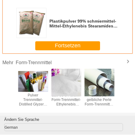
Plastikpulver 99% schmiermittel-
Mittel-Ethylenebis Stearamides
EBS
Fortsetzen
Form-Trennmittel
Mehr
ätze
Pulver
110-30-5 Paraffin
110-30-5
Destilliert
thritol-
Trennmittel-
Form-Trennmittel-
gelbliche Perle
Trennmitt
-PETS-4
Distilled Glyzerin
Ethylenebis
Form-Trennmittel-
Glyzer
hoher
Monostearates
Stearamides EBS
Ethylenebis
Monoste
ratur
GMS95% für
EBH502
Stearamides EBS
DMG90 P
Plastik
EBH502
Ändern Sie Sprache
German