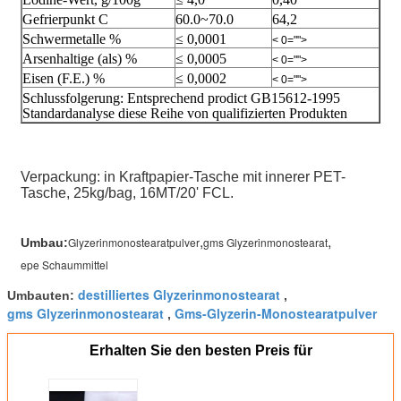
Gefrierpunkt C
60.0~70.0
64,2
Schwermetalle %
≤ 0,0001
< 0="">
Arsenhaltige (als) %
≤ 0,0005
< 0="">
Eisen (F.E.) %
≤ 0,0002
< 0="">
Schlussfolgerung: Entsprechend prodict GB15612-1995
Standardanalyse diese Reihe von qualifizierten Produkten
Verpackung: in Kraftpapier-Tasche mit innerer PET-
Tasche, 25kg/bag, 16MT/20' FCL.
,
,
Glyzerinmonostearatpulver
gms Glyzerinmonostearat
Umbau:
epe Schaummittel
destilliertes Glyzerinmonostearat
Umbauten:
,
gms Glyzerinmonostearat
Gms-Glyzerin-Monostearatpulver
,
Erhalten Sie den besten Preis für