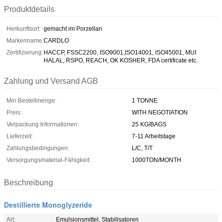
Produktdetails
Herkunftsort:
gemacht im Porzellan
Markenname:
CARDLO
Zertifizierung:
HACCP, FSSC2200, ISO9001,ISO14001, ISO45001, MUI
HALAL, RSPO, REACH, OK KOSHER, FDA certificate etc.
Zahlung und Versand AGB
Min Bestellmenge:
1 TONNE
Preis:
WITH NEGOTIATION
Verpackung Informationen:
25 KG/BAGS
Lieferzeit:
7-11 Arbeitstage
Zahlungsbedingungen:
L/C, T/T
Versorgungsmaterial-Fähigkeit:
1000TON/MONTH
Beschreibung
Destillierte Monoglyzeride
Art:
Emulsionsmittel, Stabilisatoren