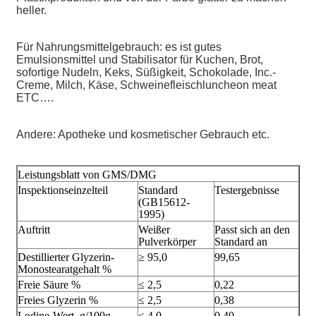
heller.
Für Nahrungsmittelgebrauch: es ist gutes
Emulsionsmittel und Stabilisator für Kuchen, Brot,
sofortige Nudeln, Keks, Süßigkeit, Schokolade, Inc.-
Creme, Milch, Käse, Schweinefleischluncheon meat
ETC….
Andere: Apotheke und kosmetischer Gebrauch etc.
Leistungsblatt von GMS/DMG
Inspektionseinzelteil
Standard
Testergebnisse
(GB15612-
1995)
Auftritt
Weißer
Passt sich an den
Pulverkörper
Standard an
Destillierter Glyzerin-
≥ 95,0
99,65
Monostearatgehalt %
Freie Säure %
≤ 2,5
0,22
Freies Glyzerin %
≤ 2,5
0,38
Lodine-Wert, g/100g
≤ 4,0
0,40