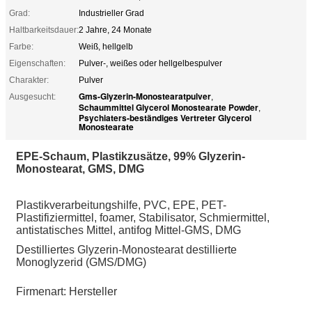
Grad:
Industrieller Grad
Haltbarkeitsdauer:
2 Jahre, 24 Monate
Farbe:
Weiß, hellgelb
Eigenschaften:
Pulver-, weißes oder hellgelbespulver
Charakter:
Pulver
Gms-Glyzerin-Monostearatpulver
Ausgesucht:
,
Schaummittel Glycerol Monostearate Powder
,
Psychiaters-beständiges Vertreter Glycerol
Monostearate
EPE-Schaum, Plastikzusätze, 99% Glyzerin-
Monostearat, GMS, DMG
Plastikverarbeitungshilfe, PVC, EPE, PET-
Plastifiziermittel, foamer, Stabilisator, Schmiermittel,
antistatisches Mittel, antifog Mittel-GMS, DMG
Destilliertes Glyzerin-Monostearat destillierte
Monoglyzerid (GMS/DMG)
Firmenart: Hersteller