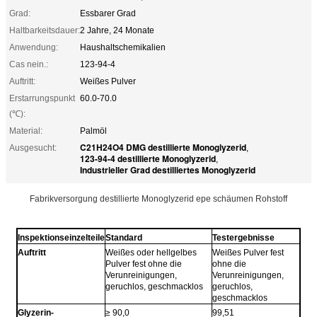
Grad:
Essbarer Grad
Haltbarkeitsdauer:
2 Jahre, 24 Monate
Anwendung:
Haushaltschemikalien
Cas nein.:
123-94-4
Auftritt:
Weißes Pulver
Erstarrungspunkt
60.0-70.0
(℃):
Material:
Palmöl
C21H24O4 DMG destillierte Monoglyzerid
Ausgesucht:
,
123-94-4 destillierte Monoglyzerid
,
Industrieller Grad destilliertes Monoglyzerid
Fabrikversorgung destillierte Monoglyzerid epe schäumen Rohstoff
Inspektionseinzelteile
Standard
Testergebnisse
Auftritt
Weißes oder hellgelbes
Weißes Pulver fest
Pulver fest ohne die
ohne die
Verunreinigungen,
Verunreinigungen,
geruchlos, geschmacklos
geruchlos,
geschmacklos
Glyzerin-
≥ 90,0
99,51