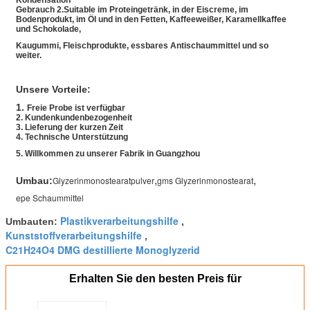
Kondensation
Gebrauch 2.Suitable im Proteingetränk, in der Eiscreme, im
Bodenprodukt, im Öl und in den Fetten, Kaffeeweißer, Karamellkaffee
und Schokolade,
Kaugummi, Fleischprodukte, essbares Antischaummittel und so
weiter.
Unsere Vorteile:
1.
Freie Probe ist verfügbar
2. Kundenkundenbezogenheit
3. Lieferung der kurzen Zeit
4. Technische Unterstützung
5. Willkommen zu unserer Fabrik in Guangzhou
,
,
Glyzerinmonostearatpulver
gms Glyzerinmonostearat
Umbau:
epe Schaummittel
Plastikverarbeitungshilfe
Umbauten:
,
Kunststoffverarbeitungshilfe
,
C21H24O4 DMG destillierte Monoglyzerid
Erhalten Sie den besten Preis für