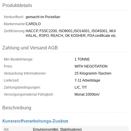
Produktdetails
Herkunftsort:
gemacht im Porzellan
Markenname:
CARDLO
Zertifizierung:
HACCP, FSSC2200, ISO9001,ISO14001, ISO45001, MUI
HALAL, RSPO, REACH, OK KOSHER, FDA certificate etc.
Zahlung und Versand AGB
Min Bestellmenge:
1 TONNE
Preis:
WITH NEGOTIATION
Verpackung Informationen:
25 Kilogramm-Taschen
Lieferzeit:
7-11 Arbeitstage
Zahlungsbedingungen:
L/C, T/T
Versorgungsmaterial-Fähigkeit:
Monat 1000ton/
Beschreibung
Kunststoffverarbeitungs-Zusätze
Art:
Emulsionsmittel, Stabilisatoren