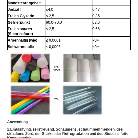
Monostearatgehalt
Jodzahl
≤4.0
0,47
Freies Glyzerin
≤ 2,5
0,35
Gefrierpunkt
60.0-70.0
62,6
Freies saures
≤ 2,5
0,66
(Stearinsäure)
Arsenhaltig (wie)
≤ 0,0001
<0>
Schwermetalle
≤ 0,0005
<0>
(plumbum)
Anwendung
1.Emulsifying, zerstreuend, Schäumens, schaumhemmenden, des
ckhaltens Zurü, der Stärke, der Retrogradation und des Steuer-s fette