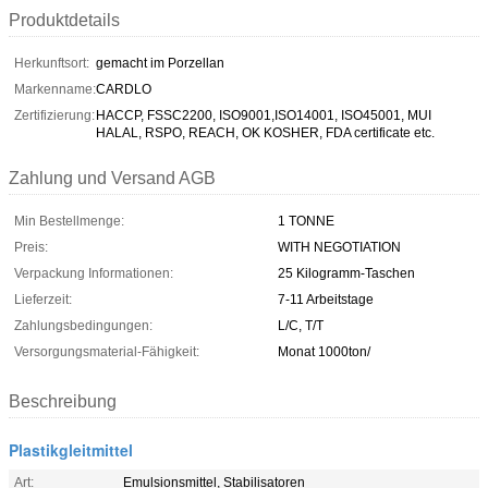
Produktdetails
Herkunftsort:
gemacht im Porzellan
Markenname:
CARDLO
Zertifizierung:
HACCP, FSSC2200, ISO9001,ISO14001, ISO45001, MUI
HALAL, RSPO, REACH, OK KOSHER, FDA certificate etc.
Zahlung und Versand AGB
Min Bestellmenge:
1 TONNE
Preis:
WITH NEGOTIATION
Verpackung Informationen:
25 Kilogramm-Taschen
Lieferzeit:
7-11 Arbeitstage
Zahlungsbedingungen:
L/C, T/T
Versorgungsmaterial-Fähigkeit:
Monat 1000ton/
Beschreibung
Plastikgleitmittel
Art:
Emulsionsmittel, Stabilisatoren