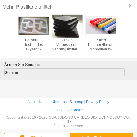
Plastikgleitmittel
Mehr
illierte
Fettsäure-
Backen-
Pulver
Pulver H
ittel der
destilliertes
Verbesserer-
Pentaerythritol-
Lurbri
yzerid-
Glyzerin-
Nahrungsmittelsichere
Monostearat-
Pentaeryt
5 DMG
Monostearat-
Emulsionsmittel,
PETS-4:
Stearat-
 für
weißes Pulver für
Handelsemulsionsmittel
Nylonzusätze für
mit Wide
kgleitmittel
Form-Freigabe
in der
Plastikgleitmittel
der h
Ändern Sie Sprache
Lebensmitteltechnologie
Temper
German
Nach Hause
|
Über uns
|
Sitemap
|
Privacy Policy
Tischplattenansicht
Copyright © 2019 - 2026 GUANGDONG CARDLO BIOTECHNOLOGY CO.,
LTD..
All rights reserved.