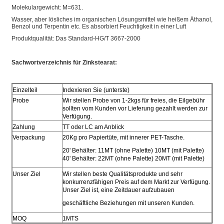
Molekulargewicht: M=631.
Wasser, aber lösliches im organischen Lösungsmittel wie heißem Äthanol,
Benzol und Terpentin etc. Es absorbiert Feuchtigkeit in einer Luft
Produktqualität: Das Standard-HG/T 3667-2000
Sachwortverzeichnis für Zinkstearat:
Einzelteil
Indexieren Sie (unterste)
Probe
Wir stellen Probe von 1-2kgs für freies, die Eilgebühr
sollten vom Kunden vor Lieferung gezahlt werden zur
Verfügung.
Zahlung
TT oder LC am Anblick
Verpackung
20Kg pro Papiertüte, mit innerer PET-Tasche.
20' Behälter: 11MT (ohne Palette) 10MT (mit Palette)
40' Behälter: 22MT (ohne Palette) 20MT (mit Palette)
Unser Ziel
Wir stellen beste Qualitätsprodukte und sehr
konkurrenzfähigen Preis auf dem Markt zur Verfügung.
Unser Ziel ist, eine Zeitdauer aufzubauen
geschäftliche Beziehungen mit unseren Kunden.
MOQ
1MTS