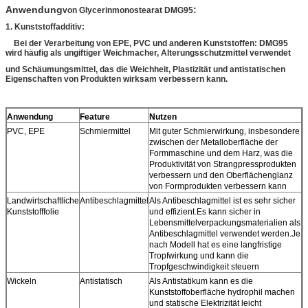
Anwendung
:
von Glycerinmonostearat DMG95
1. Kunststoffadditiv:
Bei der Verarbeitung von EPE, PVC und anderen Kunststoffen: DMG95
wird häufig als ungiftiger Weichmacher, Alterungsschutzmittel verwendet
und Schäumungsmittel, das die Weichheit, Plastizität und antistatischen
Eigenschaften von Produkten wirksam verbessern kann.
Anwendung
Feature
Nutzen
PVC, EPE
Schmiermittel
Mit guter Schmierwirkung, insbesondere
zwischen der Metalloberfläche der
Formmaschine und dem Harz, was die
Produktivität von Strangpressprodukten
verbessern und den Oberflächenglanz
von Formprodukten verbessern kann
Landwirtschaftliche
Antibeschlagmittel
Als Antibeschlagmittel ist es sehr sicher
Kunststofffolie
und effizient.Es kann sicher in
Lebensmittelverpackungsmaterialien als
Antibeschlagmittel verwendet werden.Je
nach Modell hat es eine langfristige
Tropfwirkung und kann die
Tropfgeschwindigkeit steuern
Wickeln
Antistatisch
Als Antistatikum kann es die
Kunststoffoberfläche hydrophil machen
und statische Elektrizität leicht