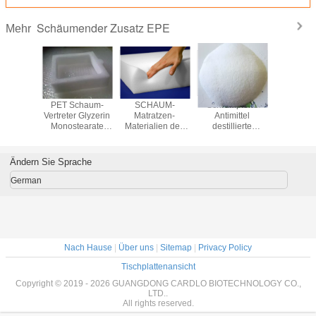
Schäumender Zusatz EPE
Mehr
mendes
PET Schaum-
SCHAUM-
Schrumpfend
Schäum
tives
Vertreter Glyzerin
Matratzen-
Antimittel
Zusatz
erin-
Monostearate
Materialien des
destillierte
Glyzer
tearat
GMS 95/gMS
Polyäthylen-
Glyzerin-
Monoste
EPE als
99/dMG95
Schaum-Glyzerin-
Monostearat
GMS99 9
ti-
Monostearat-
DMG90 GMS99
Plastic
Ändern Sie Sprache
pfungs-
GMS99 Poly
für EPE
tel
Schäumen
German
Nach Hause
|
Über uns
|
Sitemap
|
Privacy Policy
Tischplattenansicht
Copyright © 2019 - 2026 GUANGDONG CARDLO BIOTECHNOLOGY CO.,
LTD..
All rights reserved.