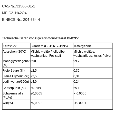
CAS-Nr.:31566-31-1
MF:C21H42O4
EINECS-Nr.: 204-664-4
Technische Daten von Glycerinmonostearat DMG95:
Kernstück
Standard (GB15612-1995)
Testergebnis
Aussehen (20℃)
Milchig weißer/hellgelber
Milchig weißes,
wachsartiger Feststoff
wachsartiges, festes Pulver
Monoglyceridgehalt
≥90
99.2
(%)
Freie Säure (%)
≤2,5
0,36
Freies Glycerin (%)
≤2,5
0,31
Lodinwert (g/100g)
≤4,0
0,24
Gefrierpunkt (℃)
60-70℃
65.1
Schwermetalle
≤0,0005
＜0.0005
(Pb/%)
Wie(%)
≤0,0001
＜0.0001