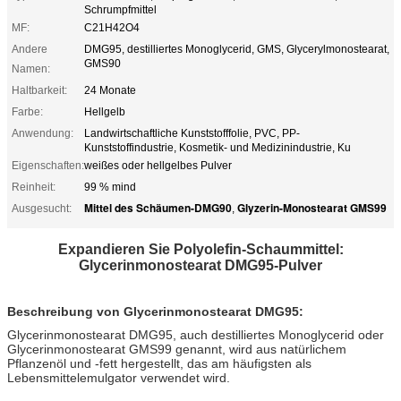
Schrumpfmittel
MF:
C21H42O4
Andere
DMG95, destilliertes Monoglycerid, GMS, Glycerylmonostearat,
GMS90
Namen:
Haltbarkeit:
24 Monate
Farbe:
Hellgelb
Anwendung:
Landwirtschaftliche Kunststofffolie, PVC, PP-
Kunststoffindustrie, Kosmetik- und Medizinindustrie, Ku
Eigenschaften:
weißes oder hellgelbes Pulver
Reinheit:
99 % mind
Mittel des Schäumen-DMG90
Glyzerin-Monostearat GMS99
Ausgesucht:
,
Expandieren Sie Polyolefin-Schaummittel:
Glycerinmonostearat DMG95-Pulver
Beschreibung von Glycerinmonostearat DMG95:
Glycerinmonostearat DMG95, auch destilliertes Monoglycerid oder
Glycerinmonostearat GMS99 genannt, wird aus natürlichem
Pflanzenöl und -fett hergestellt, das am häufigsten als
Lebensmittelemulgator verwendet wird.