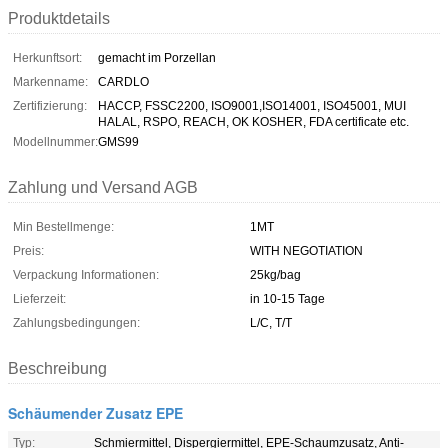
Produktdetails
Herkunftsort:
gemacht im Porzellan
Markenname:
CARDLO
Zertifizierung:
HACCP, FSSC2200, ISO9001,ISO14001, ISO45001, MUI
HALAL, RSPO, REACH, OK KOSHER, FDA certificate etc.
Modellnummer:
GMS99
Zahlung und Versand AGB
Min Bestellmenge:
1MT
Preis:
WITH NEGOTIATION
Verpackung Informationen:
25kg/bag
Lieferzeit:
in 10-15 Tage
Zahlungsbedingungen:
L/C, T/T
Beschreibung
Schäumender Zusatz EPE
Typ:
Schmiermittel, Dispergiermittel, EPE-Schaumzusatz, Anti-