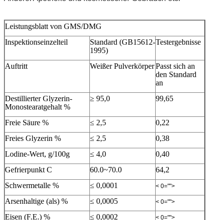
Leistungsblatt von GMS/DMG
Inspektionseinzelteil
Standard (GB15612-
Testergebnisse
1995)
Auftritt
Weißer Pulverkörper
Passt sich an
den Standard
an
Destillierter Glyzerin-
≥ 95,0
99,65
Monostearatgehalt %
Freie Säure %
≤ 2,5
0,22
Freies Glyzerin %
≤ 2,5
0,38
Lodine-Wert, g/100g
≤ 4,0
0,40
Gefrierpunkt C
60.0~70.0
64,2
Schwermetalle %
≤ 0,0001
< 0="">
Arsenhaltige (als) %
≤ 0,0005
< 0="">
Eisen (F.E.) %
≤ 0,0002
< 0="">