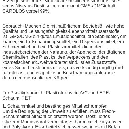
Erzeugnismethode: Molekulare destillierte Methode, ist es
sechs Niveaus Destillation und macht GMS-/DMGinhalt
CARDLOS vorbei 99%.
Gebrauch: Machen Sie mit natürlichem Betriebsöl, wie hohe
Qualität und Leistungsfähigkeits-Lebensmittelzusatzstoffe,
ist- GMS/DMG ein gutes Emulsionsmittel, ein Stabilisator, ein
foamer, ein Entschäumungsmittel, ein Dispersionsmittel, ein
Schmiermittel und ein Plastifiziermittel, die in den
Industriebereichen der Nahrung, der Apotheke, der täglichen
Chemikalien, des Plastiks, des Verpackens und des
kosmetischen etc. weitverbreitet sind, ist es Zusatzstoffe
eines Sicherheitslebensmittels, das vollständig ungiftig und
harmlos ist, und es gibt keine Beschränkungsaufnahme
durch den menschlichen Körper.
Für Plastikgebrauch: Plastik-IndustriepVC- und EPE-
Schaum, PET
1. Schaummittel und beständiges Mittel schrumpfen
Um die Bedingung der Umwelt zu erfüllen, muss Freon-
Schaummittel allmählich ersetzt werden. Destilliertes
Glyzerin-Monostearat vertritt das Schaummittel Polyäthylen
und Polystyren. Es arbeitet viel besser, wenn es mit Butan