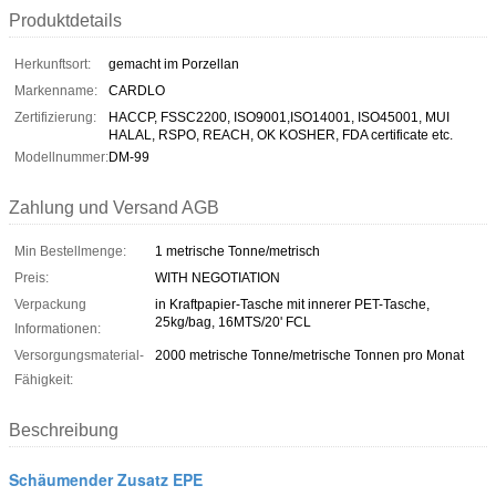
Produktdetails
Herkunftsort:
gemacht im Porzellan
Markenname:
CARDLO
Zertifizierung:
HACCP, FSSC2200, ISO9001,ISO14001, ISO45001, MUI
HALAL, RSPO, REACH, OK KOSHER, FDA certificate etc.
Modellnummer:
DM-99
Zahlung und Versand AGB
Min Bestellmenge:
1 metrische Tonne/metrisch
Preis:
WITH NEGOTIATION
Verpackung
in Kraftpapier-Tasche mit innerer PET-Tasche,
25kg/bag, 16MTS/20' FCL
Informationen:
Versorgungsmaterial-
2000 metrische Tonne/metrische Tonnen pro Monat
Fähigkeit:
Beschreibung
Schäumender Zusatz EPE