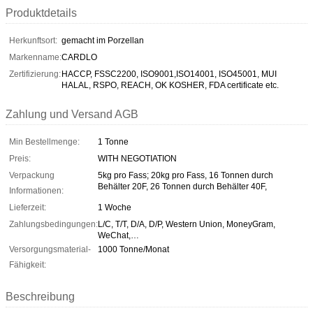
Produktdetails
Herkunftsort:
gemacht im Porzellan
Markenname:
CARDLO
Zertifizierung:
HACCP, FSSC2200, ISO9001,ISO14001, ISO45001, MUI
HALAL, RSPO, REACH, OK KOSHER, FDA certificate etc.
Zahlung und Versand AGB
Min Bestellmenge:
1 Tonne
Preis:
WITH NEGOTIATION
Verpackung
5kg pro Fass; 20kg pro Fass, 16 Tonnen durch
Behälter 20F, 26 Tonnen durch Behälter 40F,
Informationen:
Lieferzeit:
1 Woche
Zahlungsbedingungen:
L/C, T/T, D/A, D/P, Western Union, MoneyGram,
WeChat,…
Versorgungsmaterial-
1000 Tonne/Monat
Fähigkeit:
Beschreibung