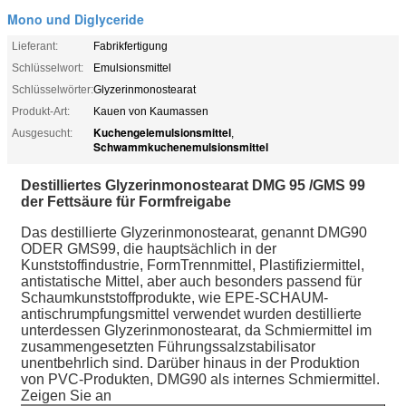
Mono und Diglyceride
Lieferant:
Fabrikfertigung
Schlüsselwort:
Emulsionsmittel
Schlüsselwörter:
Glyzerinmonostearat
Produkt-Art:
Kauen von Kaumassen
Kuchengelemulsionsmittel
Ausgesucht:
,
Schwammkuchenemulsionsmittel
Destilliertes Glyzerinmonostearat DMG 95 /GMS 99
der Fettsäure für Formfreigabe
Das destillierte Glyzerinmonostearat, genannt DMG90
ODER GMS99, die hauptsächlich in der
Kunststoffindustrie, FormTrennmittel, Plastifiziermittel,
antistatische Mittel, aber auch besonders passend für
Schaumkunststoffprodukte, wie EPE-SCHAUM-
antischrumpfungsmittel verwendet wurden destillierte
unterdessen Glyzerinmonostearat, da Schmiermittel im
zusammengesetzten Führungssalzstabilisator
unentbehrlich sind. Darüber hinaus in der Produktion
von PVC-Produkten, DMG90 als internes Schmiermittel.
Zeigen Sie an