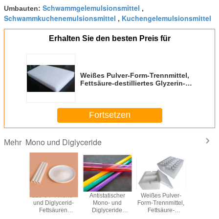
Schwammgelemulsionsmittel
Umbauten:
,
Schwammkuchenemulsionsmittel
Kuchengelemulsionsmittel
,
Erhalten Sie den besten Preis für
Weißes Pulver-Form-Trennmittel,
Fettsäure-destilliertes Glyzerin-
Monostearat
Fortsetzen
Mono und Diglyceride
Mehr
- und
123-94-4 Mono-
Antistatischer
Weißes Pulver-
GMS
ceride
und Diglycerid-
Mono- und
Form-Trennmittel,
Gelbliches
Se als
Fettsäuren
Diglyceride
Fettsäure-
FDA
sätze für
GMS40 für
GMS40 PVC-
destilliertes
zugelas