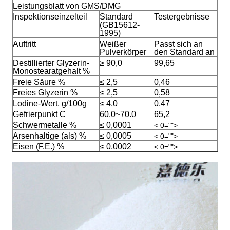
Leistungsblatt von GMS/DMG
Inspektionseinzelteil
Standard
Testergebnisse
(GB15612-
1995)
Auftritt
Weißer
Passt sich an
Pulverkörper
den Standard an
Destillierter Glyzerin-
≥ 90,0
99,65
Monostearatgehalt %
Freie Säure %
≤ 2,5
0,46
Freies Glyzerin %
≤ 2,5
0,58
Lodine-Wert, g/100g
≤ 4,0
0,47
Gefrierpunkt C
60.0~70.0
65,2
Schwermetalle %
≤ 0,0001
< 0="">
Arsenhaltige (als) %
≤ 0,0005
< 0="">
Eisen (F.E.) %
≤ 0,0002
< 0="">