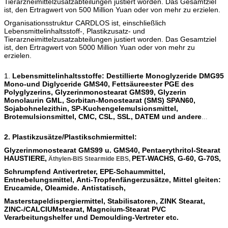
Tierarzneimittelzusatzabteilungen justiert worden. Das Gesamtziel
ist, den Ertragwert von 500 Million Yuan oder von mehr zu erzielen.
Organisationsstruktur CARDLOS ist, einschließlich
Lebensmittelinhaltsstoff-, Plastikzusatz- und
Tierarzneimittelzusatzabteilungen justiert worden. Das Gesamtziel
ist, den Ertragwert von 5000 Million Yuan oder von mehr zu
erzielen.
1.
Lebensmittelinhaltsstoffe: Destillierte Monoglyzeride DMG95
Mono-und Diglyceride GMS40, Fettsäureester PGE des
Polyglyzerins, Glyzerinmonostearat GMS99, Glyzerin
Monolaurin GML, Sorbitan-Monostearat (SMS) SPAN60,
Sojabohnelezithin, SP-Kuchengelemulsionsmittel,
Brotemulsionsmittel, CMC, CSL, SSL, DATEM und andere
Emulsionsmittel;
2. Plastikzusätze/Plastikschmiermittel:
Glyzerinmonostearat GMS99 u. GMS40, Pentaerythritol-Stearat
HAUSTIERE,
PET-WACHS, G-60, G-70S,
Äthylen-BIS Stearmide EBS,
Schrumpfend Antivertreter, EPE-Schaummittel,
Entnebelungsmittel, Anti-Tropfenfängerzusätze, Mittel gleiten:
Erucamide, Oleamide. Antistatisch,
Masterstapeldispergiermittel, Stabilisatoren, ZINK Stearat,
ZINC-/CALCIUMstearat, Magncium-Stearat PVC
Verarbeitungshelfer und Demoulding-Vertreter etc.