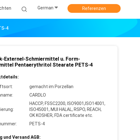
German
ichten
Referenzen
TS-4
ik-Externel-Schmiermittel u. Form-
mittel Pentaerythritol Stearate PETS-4
tdetails:
ftsort:
gemacht im Porzellan
nname:
CARDLO
HACCP, FSSC2200, ISO9001,ISO14001,
zierung:
ISO45001, MUI HALAL, RSPO, REACH,
OK KOSHER, FDA certificate etc.
lnummer:
PETS-4
g und Versand AGB: