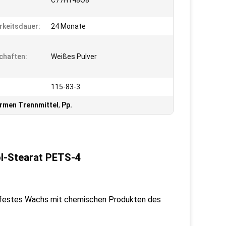
C77H148O8
rkeitsdauer:
24 Monate
chaften:
Weißes Pulver
115-83-3
rmen Trennmittel
,
Pp.
ol-Stearat PETS-4
s festes Wachs mit chemischen Produkten des