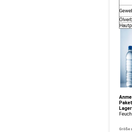
Gewe
Ölver
Hautp
Anmer
Paket
Lager
Feucht
Größe 