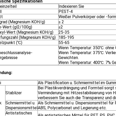
ische Spezifikationen
inzelteil
Indexieren Sie
l
PEST-4
tt
Weißer Pulverkörper oder -for
grad (Magnesium KOH/g)
≤ 2
e-Wert (gl2/100g)
≤2
xyl-Wert (Magnesium KOH/g)
25-35
ifungszahl (Magnesium KOH/g)
185-195
lzpunkt (℃)
55-65
Wenn Temperatur: 350℃: ohne G
beschlussanalyse-
Wenn Temperatur: 375℃: Verlie
rgebnisse
Gewichten.
Wenn Temperatur: 400℃: 7% Gew
ndung:
i
Als Plastification u. Schmiermittel im Gum
Bei Plastikverdrängung und Formteil sorgt 
Stablizer
Verminderung mit Hitzestabilisierung von
verbessern Sie auch die Transparenz und di
k
Schmiermittel u.
Als Schmiermittel u. Dispersionsmittel für
Dispersionsmittel
ABS, Polycarbonat und Legierung etc.
Antistatisches
Als antistatisches Mittel für PET, PS, PVC 