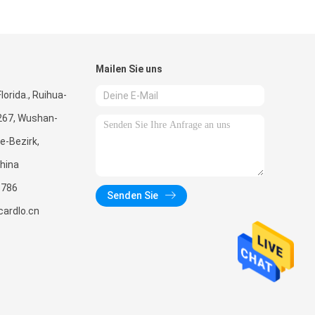
Mailen Sie uns
lorida., Ruihua-
267, Wushan-
e-Bezirk,
hina
5786
Senden Sie
ardlo.cn