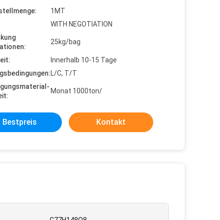
stellmenge:
1MT
WITH NEGOTIATION
ckung
25kg/bag
ationen:
eit:
Innerhalb 10-15 Tage
gsbedingungen:
L/C, T/T
gungsmaterial-
Monat 1000ton/
it:
Bestpreis
Kontakt