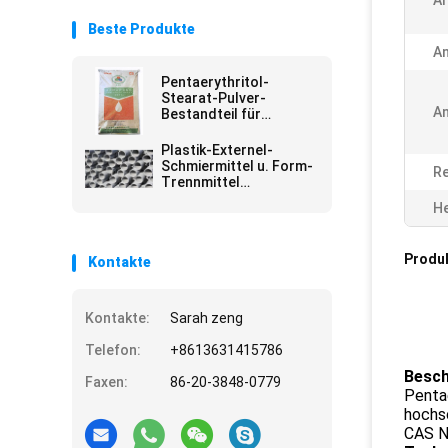
Ar
Beste Produkte
A
Pentaerythritol-
Stearat-Pulver-
A
Bestandteil für
Gummiplastikzusatz-
China-Fabrik
Plastik-Externel-
Schmiermittel u. Form-
Re
Trennmittel
Pentaerythritol
He
Stearate PETS-4
Produ
Kontakte
Kontakte:
Sarah zeng
Telefon:
+8613631415786
Besch
Faxen:
86-20-3848-0779
Penta
hochsc
CAS N