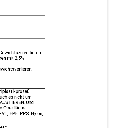
m
ewichtszu verlieren.
ren mit 2,5%
ichtsverlieren.
miplastikprozeß.
sich es nicht um
 HAUSTIEREN. Und
e Oberfläche.
 PVC, EPE, PPS, Nylon,
etc.