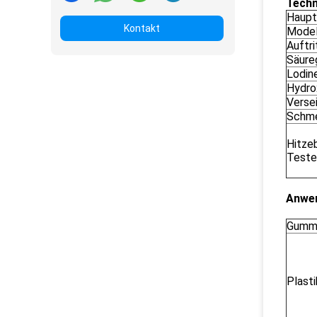
Techn
Haupte
Kontakt
Model
Auftri
Säure
Lodin
Hydro
Verse
Schme
Hitze
Teste
Anwe
Gumm
Plasti