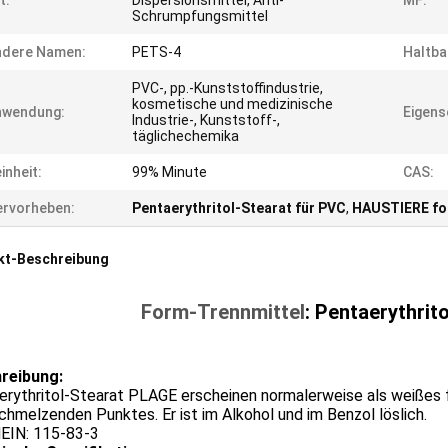
t:
Dispersionsmittel, Anti-
MF:
Schrumpfungsmittel
ndere Namen:
PETS-4
Haltba
PVC-, pp.-Kunststoffindustrie,
kosmetische und medizinische
nwendung:
Eigens
Industrie-, Kunststoff-,
täglichechemika
inheit:
99% Minute
CAS:
rvorheben:
Pentaerythritol-Stearat für PVC
,
HAUSTIERE fo
kt-Beschreibung
Form-Trennmittel
:
Pentaerythrit
reibung:
erythritol-Stearat PLAGE erscheinen normalerweise als weiße
hmelzenden Punktes. Er ist im Alkohol und im Benzol löslich.
EIN: 115-83-3