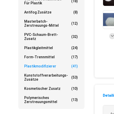
(18)
Für Plastik
Antifog Zusätze
(8)
Masterbatch-
(12)
Zerstreuungs-Mittel
PVC-Schaum-Brett-
(32)
Zusatz
Plastikgleitmittel
(24)
Form-Trennmittel
(17)
Plastikmodifizierer
(41)
Kunststoffverarbeitungs-
(53)
Zusätze
Kosmetischer Zusatz
(10)
Detail
Polymerisches
(13)
Zerstreuungsmittel