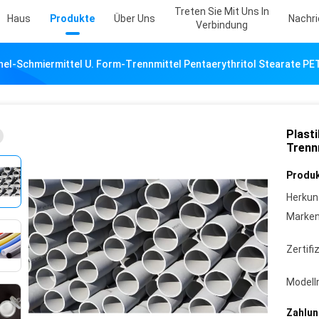
Treten Sie Mit Uns In
Haus
Produkte
Über Uns
Nachr
Verbindung
rnel-Schmiermittel U. Form-Trennmittel Pentaerythritol Stearate PE
Plast
Trenn
Produk
Herkun
Marke
Zertifi
Model
Zahlun