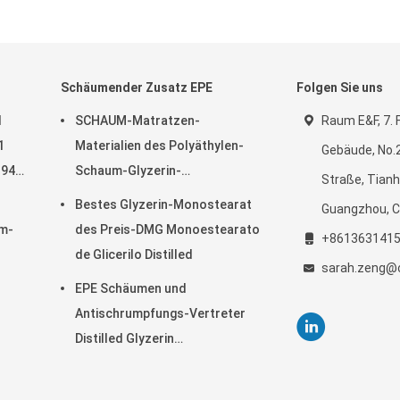
Schäumender Zusatz EPE
Folgen Sie uns
l
SCHAUM-Matratzen-
Raum E&F, 7. F
1
Materialien des Polyäthylen-
Gebäude, No.
-94-
Schaum-Glyzerin-
Straße, Tianh
Monostearat-GMS99 Poly
Bestes Glyzerin-Monostearat
Guangzhou, C
m-
des Preis-DMG Monoestearato
+861363141
de Glicerilo Distilled
sarah.zeng@c
EPE Schäumen und
Antischrumpfungs-Vertreter
Distilled Glyzerin
Monostearate industriell