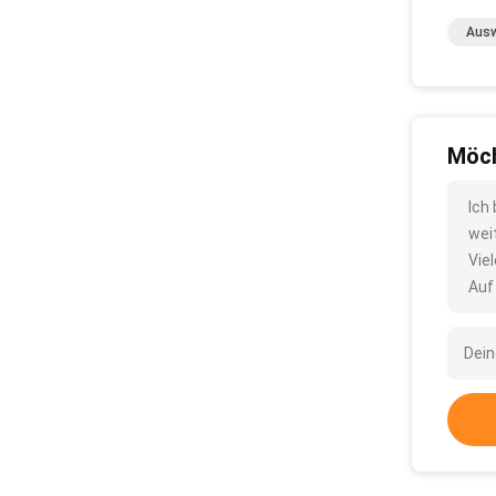
Ausw
Möch
Ich
wei
Vie
Auf