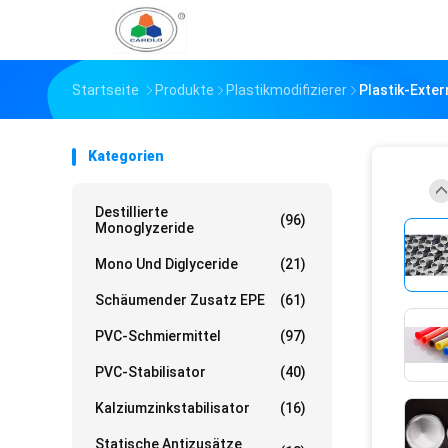
Startseite
Produkte
Plastikmodifizierer
Plastik-Exte
Kategorien
Destillierte
(96)
Monoglyzeride
Mono Und Diglyceride
(21)
Schäumender Zusatz EPE
(61)
PVC-Schmiermittel
(97)
PVC-Stabilisator
(40)
Kalziumzinkstabilisator
(16)
Statische Antizusätze